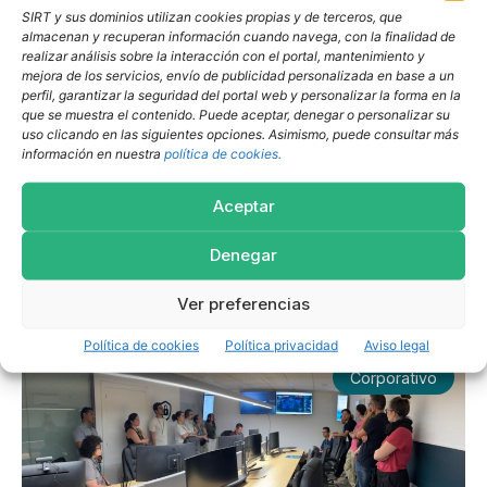
SIRT y sus dominios utilizan cookies propias y de terceros, que
SIRT y la modernización empresarial en
almacenan y recuperan información cuando navega, con la finalidad de
Cataluña
realizar análisis sobre la interacción con el portal, mantenimiento y
mejora de los servicios, envío de publicidad personalizada en base a un
La participación de SIRT en el foro “El empresario en
perfil, garantizar la seguridad del portal web y personalizar la forma en la
que se muestra el contenido. Puede aceptar, denegar o personalizar su
un mundo en transformación” reafirma su posición
uso clicando en las siguientes opciones. Asimismo, puede consultar más
como un socio estratégico en la modernización del
información en nuestra
política de cookies.
tejido empresarial. Este tipo de encuentros proporciona
un espacio invaluable para generar alianzas, compartir
Aceptar
perspectivas estratégicas y promover la competitividad
en un contexto global que exige adaptabilidad y visión
Denegar
a largo plazo.
Ver preferencias
Últimas entradas
Política de cookies
Política privacidad
Aviso legal
Corporativo