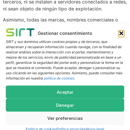
terceros, ni se instalen a servidores conectados a redes,
ni sean objeto de ningún tipo de explotación.
Asimismo, todas las marcas, nombres comerciales o
signos distintivos de cualquier clase que aparecen en el
Gestionar consentimiento
sitio web son propiedad de SIRT o sus licenciantes, sin
que pueda entenderse que el uso o acceso al mismo
SIRT y sus dominios utilizan cookies propias y de terceros, que
almacenan y recuperan información cuando navega, con la finalidad de
atribuya al usuario derecho alguno sobre los mismos.
realizar análisis sobre la interacción con el portal, mantenimiento y
mejora de los servicios, envío de publicidad personalizada en base a un
La distribución, modificación, cesión o comunicación
perfil, garantizar la seguridad del portal web y personalizar la forma en la
pública de los contenidos y cualquier otro acto que no
que se muestra el contenido. Puede aceptar, denegar o personalizar su
haya sido expresamente autorizado por el titular de los
uso clicando en las siguientes opciones. Asimismo, puede consultar más
información en nuestra
política de cookies.
derechos de explotación quedan prohibidos.
El establecimiento de un hiperenlace no implica en
Aceptar
ningún caso la existencia de relaciones entre SIRT y el
propietario del sitio web en la que se establezca, ni la
Denegar
aceptación y aprobación por parte de SIRT de sus
Ver preferencias
contenidos o servicios.
Política de cookies
Política privacidad
Aviso legal
SIRT no se responsabiliza del uso que cada usuario les