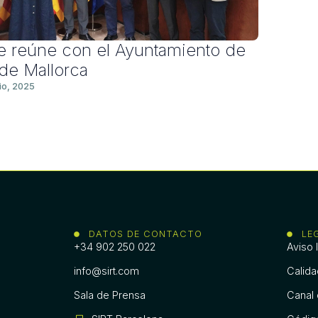
e reúne con el Ayuntamiento de
de Mallorca
lio, 2025
DATOS DE CONTACTO
LE
+34 902 250 022
Aviso 
info@sirt.com
Calid
Sala de Prensa
Canal