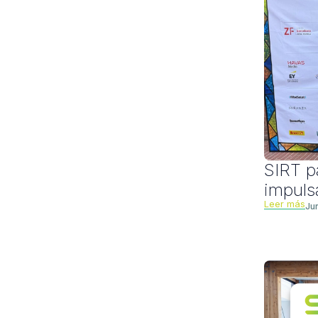
SIRT p
impuls
Leer más
Ju