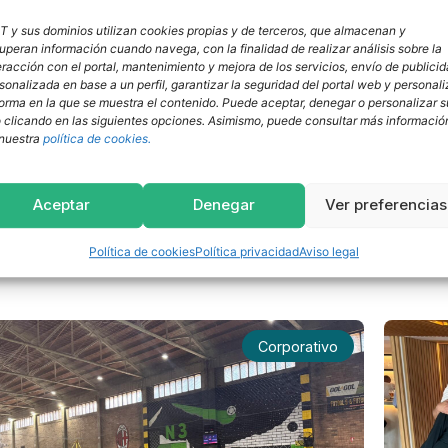
T y sus dominios utilizan cookies propias y de terceros, que almacenan y
uperan información cuando navega, con la finalidad de realizar análisis sobre la
eracción con el portal, mantenimiento y mejora de los servicios, envío de publici
sonalizada en base a un perfil, garantizar la seguridad del portal web y personali
forma en la que se muestra el contenido. Puede aceptar, denegar o personalizar s
 clicando en las siguientes opciones. Asimismo, puede consultar más informació
nuestra
política de cookies.
rticipa junto a Indra Group en el
SIRT 
Aceptar
Denegar
Ver preferencias
o tecnológico de Cataluña
acerc
innov
yo, 2026
Política de cookies
Política privacidad
Aviso legal
Leer más
Corporativo