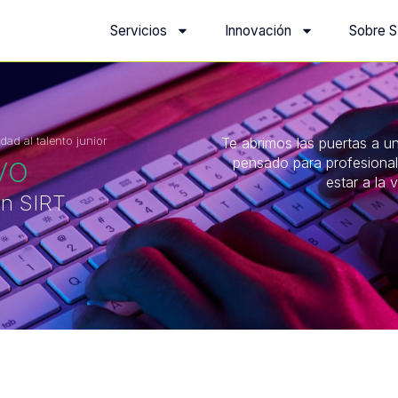
Servicios
Innovación
Sobre S
dad al talento junior
Te abrimos las puertas a u
vo
pensado para profesiona
estar a la 
on SIRT