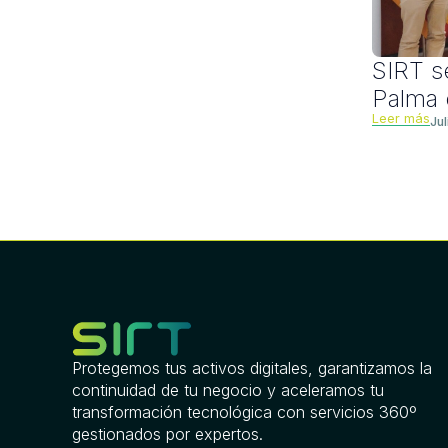
SIRT s
Palma 
Leer más
Ju
Protegemos tus activos digitales, garantizamos la
continuidad de tu negocio y aceleramos tu
transformación tecnológica con servicios 360º
gestionados por expertos.