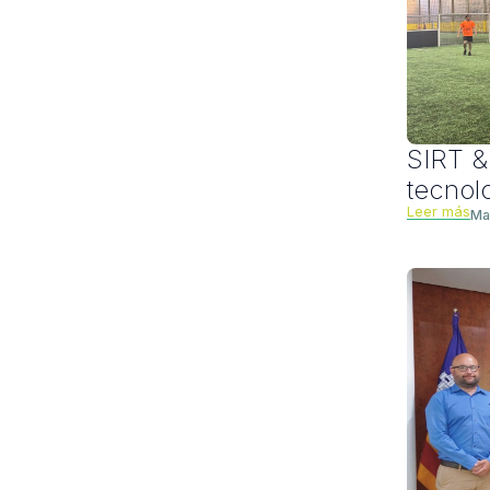
SIRT &
tecnol
Leer más
Ma