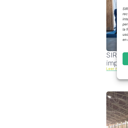
SIR
rec
int
per
la 
uso
en 
SIRT pa
impuls
Leer más
Ma