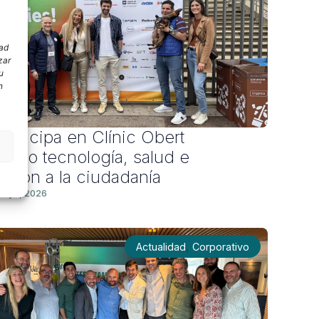
dad
zar
u
n
participa en Clínic Obert
ando tecnología, salud e
ación a la ciudadanía
Mayo, 2026
,
Actualidad
Corporativo