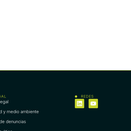
GAL
REDES
legal
ad y medio ambiente
 de denuncias