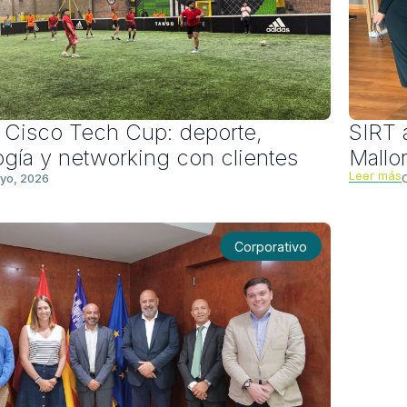
 Cisco Tech Cup: deporte,
SIRT 
ogía y networking con clientes
Mallo
Leer más
yo, 2026
Corporativo