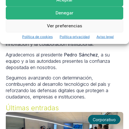
del equipo de SIRT
La invitación a participar en este encuentro en La
Denegar
Moncloa representa un importante reconocimiento al
esfuerzo que nuestro equipo realiza cada día.
Ver preferencias
Consolidamos así nuestra posición como empresa
Política de cookies
Política privacidad
Aviso legal
tecnológica comprometida con la seguridad, la
innovación y la colaboración institucional.
Agradecemos al presidente
Pedro Sánchez
, a su
equipo y a las autoridades presentes la confianza
depositada en nosotros.
Seguimos avanzando con determinación,
contribuyendo al desarrollo tecnológico del país y
reforzando las defensas digitales que protegen a
ciudadanos, empresas e instituciones.
Últimas entradas
Corporativo