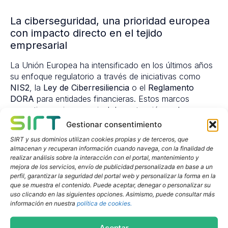
La ciberseguridad, una prioridad europea
con impacto directo en el tejido
empresarial
La Unión Europea ha intensificado en los últimos años
su enfoque regulatorio a través de iniciativas como
NIS2
, la
Ley de Ciberresiliencia
o el
Reglamento
DORA
para entidades financieras. Estos marcos
normativos exigen un nivel de protección cada vez
mayor y requieren que las empresas adopten
Gestionar consentimiento
soluciones tecnológicas de vanguardia.
SIRT y sus dominios utilizan cookies propias y de terceros, que
almacenan y recuperan información cuando navega, con la finalidad de
SIRT lleva tiempo alineada con esta visión europea,
realizar análisis sobre la interacción con el portal, mantenimiento y
invirtiendo de manera sostenida en tecnología,
mejora de los servicios, envío de publicidad personalizada en base a un
capacitación y desarrollo de nuevas capacidades
perfil, garantizar la seguridad del portal web y personalizar la forma en la
orientadas a garantizar un futuro digital seguro.
que se muestra el contenido. Puede aceptar, denegar o personalizar su
uso clicando en las siguientes opciones. Asimismo, puede consultar más
información en nuestra
política de cookies.
Un reconocimiento al trabajo y dedicación
Aceptar