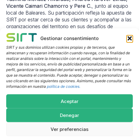
Vicente Caimari Chamorro y Pere C.
, junto al equipo
local de Baleares. Su participación refleja la apuesta de
SIRT por estar cerca de sus clientes y acompañar a las
organizaciones del territorio en sus desafíos de
ciberseguridad.
Gestionar consentimiento
Esta presencia se enmarca en la estrategia de
SIRT y sus dominios utilizan cookies propias y de terceros, que
crecimiento de SIRT en Baleares, donde la compañía
almacenan y recuperan información cuando navega, con la finalidad de
cuenta con oficina propia en Palma y un equipo local
realizar análisis sobre la interacción con el portal, mantenimiento y
mejora de los servicios, envío de publicidad personalizada en base a un
altamente comprometido, formado por
Gabriel
perfil, garantizar la seguridad del portal web y personalizar la forma en la
Ballester Jerez, Paolo Denis, Pere C., Kristopher
que se muestra el contenido. Puede aceptar, denegar o personalizar su
Colmenares, Andreu Adrover Llinás, Jaume, Jaime
uso clicando en las siguientes opciones. Asimismo, puede consultar más
Z. y Vicente Caimari Chamorro
.
información en nuestra
política de cookies.
Un compromiso cercano con el
Aceptar
ecosistema balear
Denegar
La participación de SIRT en Secure Talks de Fortinet en
Mallorca refuerza su voluntad de seguir contribuyendo
Ver preferencias
al fortalecimiento del ecosistema tecnológico y de
ciberseguridad en las islas.