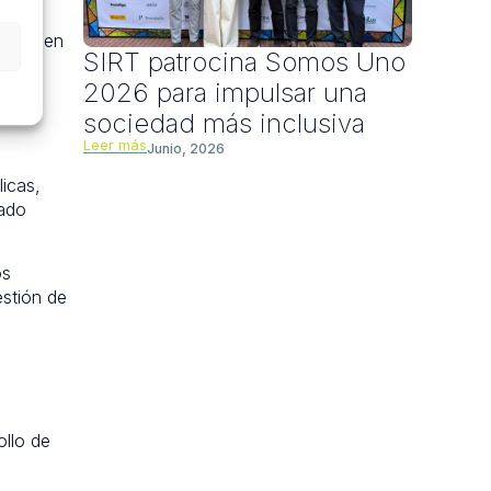
nsiste
ación en
SIRT patrocina Somos Uno
2026 para impulsar una
sociedad más inclusiva
Leer más
Junio, 2026
licas,
cado
os
estión de
ollo de