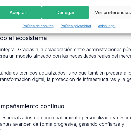
profesional. En otras palabras, generar empleabilidad no co
esarrollar competencias transversales que faciliten la integr
Aceptar
Denegar
Ver preferencias
inámicos.
Política de cookies
Política privacidad
Aviso legal
do el ecosistema
ntegral. Gracias a la colaboración entre administraciones púb
crea un modelo alineado con las necesidades reales del mer
ándares técnicos actualizados, sino que también prepara a l
transformación digital, la protección de infraestructuras y la g
acompañamiento continuo
os especializados con acompañamiento personalizado y desarr
icipantes avancen de forma progresiva, ganando confianza y
.