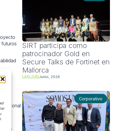
proyecto
 futuros
SIRT participa como
patrocinador Gold en
Secure Talks de Fortinet en
abilidad
Mallorca
Leer más
Junio, 2026
apel
Corporativo
dad
nizacional
zar
e
u
n
rtante