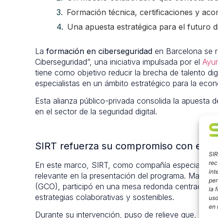
Formación técnica, certificaciones y a
Una apuesta estratégica para el futuro d
La
formación en ciberseguridad
en Barcelona se re
Ciberseguridad”, una iniciativa impulsada por el
Ayu
tiene como objetivo reducir la brecha de talento di
especialistas en un ámbito estratégico para la econ
Esta alianza público-privada consolida la apuesta de
en el sector de la seguridad digital.
SIRT refuerza su compromiso con el tale
SIR
rec
En este marco, SIRT, como compañía especializada
int
relevante en la presentación del programa. María B
per
(GCO), participó en una mesa redonda centrada en 
la 
estrategias colaborativas y sostenibles.
uso
en 
Durante su intervención, puso de relieve que, si bie