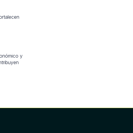
s
ortalecen
económico y
ntribuyen