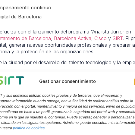
compañamiento continuo
igital de Barcelona
fuerza con el lanzamiento del programa “Analista Junior en
ntamiento de Barcelona
,
Barcelona Activa
,
Cisco
y
SIRT
. El 
gital, generar nuevas oportunidades profesionales y preparar a
omía y la protección de las organizaciones.
 la ciudad por el desarrollo del talento tecnológico y la emple
Gestionar consentimiento
nto digital
T y sus dominios utilizan cookies propias y de terceros, que almacenan y
uperan información cuando navega, con la finalidad de realizar análisis sobre la
 en ciberseguridad y confianza digital, ha desempeñado un p
eracción con el portal, mantenimiento y mejora de los servicios, envío de publici
arragán, especialista de la unidad de Gestión del Cambio Orga
sonalizada en base a un perfil, garantizar la seguridad del portal web y personali
cómo reducir la brecha de talento en ciberseguridad mediant
forma en la que se muestra el contenido. Puede aceptar, denegar o personalizar s
 clicando en las siguientes opciones. Asimismo, puede consultar más informació
nuestra
política de cookies.
n la capacitación técnica es esencial, resulta igualmente impo