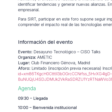
identificar tendencias y generar nuevas alianzas. En
empresarial.
Para SIRT, participar en este foro supone seguir imp
comprender el impacto real de las tecnologías emerg
Información del evento
Evento:
Desayuno Tecnológico – CISO Talks
Organiza:
AMETIC
Lugar:
Club Financiero Génova, Madrid
Aforo:
Limitado (inscripción previa necesaria) Inscr
id=xm86TKgcH0CtttII3bOGrcCCNrfss_5HvXG4lgD-
BuNUQjU4SDJDMUk2VkRaSDRZU1YzRTNaWVo3Ny4
Agenda
09:30 – Llegada
10:00 – Bienvenida institucional