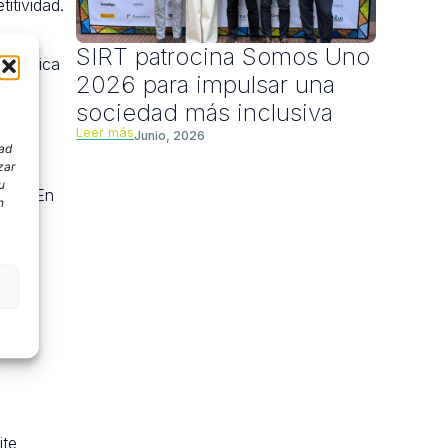
itividad.
SIRT patrocina Somos Uno
e implica
2026 para impulsar una
sociedad más inclusiva
Leer más
Junio, 2026
dad
zar
u
icos
. En
n
E.
um.
.
al en
ite