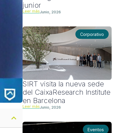
junior
Leer más
Junio, 2026
Corporativo
SIRT visita la nueva sede
del CaixaResearch Institute
en Barcelona
Leer más
Junio, 2026
Eventos