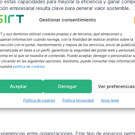
o estas capacidades para mejorar la eficiencia y ganar compet
ión empresarial resulta clave para generar valor sostenible.
. También se analizarán los retos técnicos y estratégicos qu
Gestionar consentimiento
 aplicada y orientada a negocio.
T y sus dominios utilizan cookies propias y de terceros, que almacenan y
uperan información cuando navega, con la finalidad de realizar análisis sobre la
eracción con el portal, mantenimiento y mejora de los servicios, envío de publici
s
sonalizada en base a un perfil, garantizar la seguridad del portal web y personali
forma en la que se muestra el contenido. Puede aceptar, denegar o personalizar s
á la mesa redonda sobre
ciberseguridad en sectores estratég
 clicando en las siguientes opciones. Asimismo, puede consultar más informació
 a representantes de Santander España, Renault Group e INCIB
nuestra
política de cookies.
aestructuras críticas ante la incorporación de IA, HPC y Quant
 ciberseguridad desde el diseño de los proyectos tecnológicos
Aceptar
Denegar
Ver preferencias
 como un complemento. Al contrario, debe ser un eje transvers
Política de cookies
Política privacidad
Aviso legal
 experiencias entre organizaciones. Este tipo de espacios perm