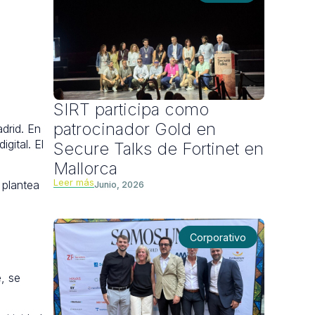
SIRT participa como
patrocinador Gold en
drid. En
gital. El
Secure Talks de Fortinet en
Mallorca
Leer más
 plantea
Junio, 2026
Corporativo
, se